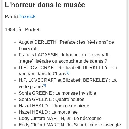
L'horreur dans le musée
Par
Toxsick
1984, éd. Pocket.
August DERLETH : Préface : les “révisions” de
Lovecraft
Francis LACASSIN : Introduction : Lovecraft,
“nègre” littéraire ou accoucheur de talents ?
H.P. LOVECRAFT et Elizabeth BERKELEY : En
3)
rampant dans le Chaos
H.P. LOVECRAFT et Elizabeth BERKELEY : La
4)
verte prairie
Sonia GREENE : Le monstre invisible
Sonia GREENE : Quatre heures
Hazel HEALD : L'homme de pierre
Hazel HEALD : La mort ailée
Eddy Clifford MARTIN, Jr : Le nécrophile
Eddy Clifford MARTIN, Jr : Sourd, muet et aveugle