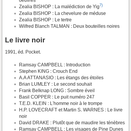
oeuvres
7)
Zealia BISHOP : La malédiction de Yig
Zealia BISHOP : La chevelure de méduse
Zealia BISHOP : Le tertre
Wilfred Blanch TALMAN : Deux bouteilles noires
Le livre noir
1991, éd. Pocket.
Ramsay CAMPBELL : Introduction
Stephen KING : Crouch End
A.A ATTANASIO : Les étangs des étoiles
Brian LUMLEY : Le second souhait
Frank Belknap LONG : Sombre éveil
Basil COPPER : Le puit numéro 247
T.E.D. KLEIN : L'homme noir à le trompe
H.P. LOVECRAFT et Martin S. WARNES : Le livre
noir
David DRAKE : Plutôt que de maudire les ténèbres
Ramsay CAMPBELL : Les visages de Pine Dunes