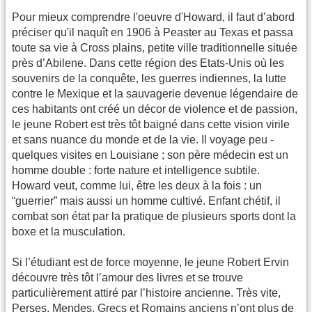
Pour mieux comprendre l'oeuvre d'Howard, il faut d’abord
préciser qu'il naquît en 1906 à Peaster au Texas et passa
toute sa vie à Cross plains, petite ville traditionnelle située
près d’Abilene. Dans cette région des Etats-Unis où les
souvenirs de la conquête, les guerres indiennes, la lutte
contre le Mexique et la sauvagerie devenue légendaire de
ces habitants ont créé un décor de violence et de passion,
le jeune Robert est très tôt baigné dans cette vision virile
et sans nuance du monde et de la vie. Il voyage peu -
quelques visites en Louisiane ; son père médecin est un
homme double : forte nature et intelligence subtile.
Howard veut, comme lui, être les deux à la fois : un
“guerrier” mais aussi un homme cultivé. Enfant chétif, il
combat son état par la pratique de plusieurs sports dont la
boxe et la musculation.
Si l’étudiant est de force moyenne, le jeune Robert Ervin
découvre très tôt l’amour des livres et se trouve
particulièrement attiré par l’histoire ancienne. Très vite,
Perses, Mendes, Grecs et Romains anciens n’ont plus de