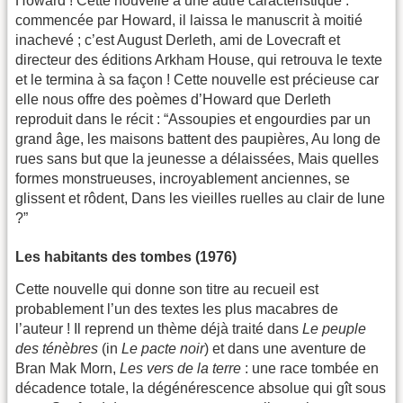
Howard ! Cette nouvelle a une autre caractéristique :
commencée par Howard, il laissa le manuscrit à moitié
inachevé ; c’est August Derleth, ami de Lovecraft et
directeur des éditions Arkham House, qui retrouva le texte
et le termina à sa façon ! Cette nouvelle est précieuse car
elle nous offre des poèmes d’Howard que Derleth
reproduit dans le récit : “Assoupies et engourdies par un
grand âge, les maisons battent des paupières, Au long de
rues sans but que la jeunesse a délaissées, Mais quelles
formes monstrueuses, incroyablement anciennes, se
glissent et rôdent, Dans les vieilles ruelles au clair de lune
?”
Les habitants des tombes (1976)
Cette nouvelle qui donne son titre au recueil est
probablement l’un des textes les plus macabres de
l’auteur ! Il reprend un thème déjà traité dans
Le peuple
des ténèbres
(in
Le pacte noir
) et dans une aventure de
Bran Mak Morn,
Les vers de la terre
: une race tombée en
décadence totale, la dégénérescence absolue qui gît sous