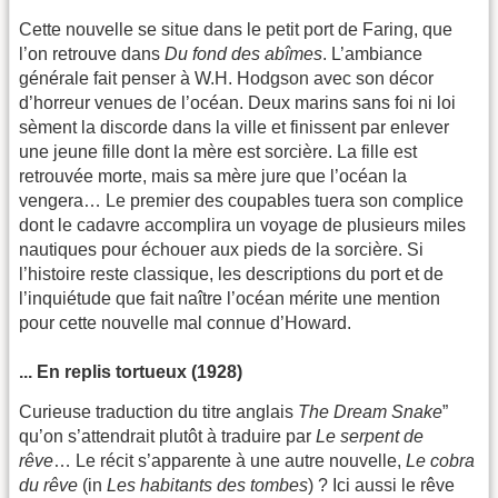
Cette nouvelle se situe dans le petit port de Faring, que
l’on retrouve dans
Du fond des abîmes
. L’ambiance
générale fait penser à W.H. Hodgson avec son décor
d’horreur venues de l’océan. Deux marins sans foi ni loi
sèment la discorde dans la ville et finissent par enlever
une jeune fille dont la mère est sorcière. La fille est
retrouvée morte, mais sa mère jure que l’océan la
vengera… Le premier des coupables tuera son complice
dont le cadavre accomplira un voyage de plusieurs miles
nautiques pour échouer aux pieds de la sorcière. Si
l’histoire reste classique, les descriptions du port et de
l’inquiétude que fait naître l’océan mérite une mention
pour cette nouvelle mal connue d’Howard.
... En replis tortueux (1928)
Curieuse traduction du titre anglais
The Dream Snake
”
qu’on s’attendrait plutôt à traduire par
Le serpent de
rêve
… Le récit s’apparente à une autre nouvelle,
Le cobra
du rêve
(in
Les habitants des tombes
) ? Ici aussi le rêve