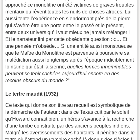
approché ce monolithe ont été victimes de graves troubles
mentaux ou rêvent toutes les nuits de choses atroces. Lui
aussi tente l’expérience en s’endormant près de la pierre
qui s’avère être une porte entre le passé et le présent,
entre deux univers qu’il vaut mieux ne jamais mélanger !
Et le narrateur fini par cette obsédante question : «… Et
une pensée m’obsède… Si une entité aussi monstrueuse
que le Maître du Monolithe est parvenue à poursuivre sa
malédiction aussi longtemps après l’époque indiciblement
lointaine qui était la sienne,
quelles formes innommables
peuvent se tenir cachées aujourd'hui encore en des
recoins obscurs du monde ?
“
Le tertre maudit (1932)
Ce texte qui donne son titre au recueil est symbolique de
la démarche de l’auteur : dans ce Texas cuit par le soleil
qu’Howard connait bien, un héros s’avance à la recherche
d’une tombe construite par des anciens peuples indiens.
Malgré les avertissements des habitants, il pénètre dans le
tertre où l’attend un vampire caché là depuis des siècles !